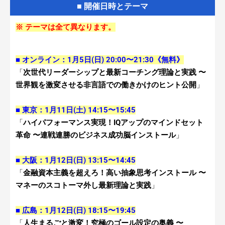
■ 開催日時とテーマ
※ テーマは全て異なります。
■ オンライン：1月5日(日) 20:00〜21:30《無料》
「
次世代リーダーシップと最新コーチング理論と実践
〜
世界観を激変させる非言語での働きかけのヒント公開
」
■ 東京：1月11日(土) 14:15〜15:45
「
ハイパフォーマンス実現！
IQアップのマインドセット
革命 〜連戦連勝のビジネス成功脳インストール
」
■ 大阪：1月12日(日) 13:15〜14:45
「
金融資本主義を超えろ！高い抽象思考インストール 〜
マネーのスコトーマ外し最新理論と実践
」
■ 広島：1月12日(日) 18:15〜19:45
「
人生まるごと激変！究極のゴール設定の奥義 〜