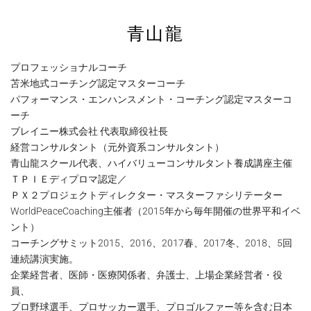
青山龍
プロフェッショナルコーチ
苫米地式コーチング認定マスターコーチ
パフォーマンス・エンハンスメント・コーチング認定マスターコ
ーチ
ブレイニー株式会社 代表取締役社長
経営コンサルタント（元外資系コンサルタント）
青山龍スクール代表、ハイバリューコンサルタント養成講座主催
ＴＰＩＥディプロマ認定／
ＰＸ２プロジェクトディレクター・マスターファシリテーター
WorldPeaceCoaching主催者（2015年から毎年開催の世界平和イベ
ント）
コーチングサミット2015、2016、2017春、2017冬、2018、5回
連続講演実施。
企業経営者、医師・医療関係者、弁護士、上場企業経営者・役
員、
プロ野球選手、プロサッカー選手、プロゴルファー等を含む日本