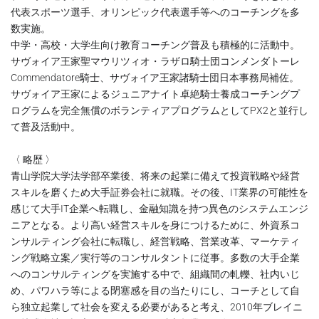
代表スポーツ選手、オリンピック代表選手等へのコーチングを多
数実施。
中学・高校・大学生向け教育コーチング普及も積極的に活動中。
サヴォイア王家聖マウリツィオ・ラザロ騎士団コンメンダトーレ
Commendatore騎士、サヴォイア王家諸騎士団日本事務局補佐。
サヴォイア王家によるジュニアナイト卓絶騎士養成コーチングプ
ログラムを完全無償のボランティアプログラムとしてPX2と並行し
て普及活動中。
〈 略歴 〉
青山学院大学法学部卒業後、将来の起業に備えて投資戦略や経営
スキルを磨くため大手証券会社に就職。その後、IT業界の可能性を
感じて大手IT企業へ転職し、金融知識を持つ異色のシステムエンジ
ニアとなる。より高い経営スキルを身につけるために、外資系コ
ンサルティング会社に転職し、経営戦略、営業改革、マーケティ
ング戦略立案／実行等のコンサルタントに従事。多数の大手企業
へのコンサルティングを実施する中で、組織間の軋轢、社内いじ
め、パワハラ等による閉塞感を目の当たりにし、コーチとして自
ら独立起業して社会を変える必要があると考え、2010年ブレイニ