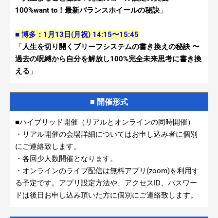
100%want to！最新バランスホイールの秘訣
」
■ 博多：1月13日(月祝) 14:15〜15:45
「
人生を切り開くブリーフシステムの書き換えの秘訣 〜
過去の呪縛から自分を解放し100%
完全未来思考に書き換
える
」
■ 開催形式
■ハイブリッド開催（リアルとオンラインの同時開催）
・リアル開催の会場詳細についてはお申し込み者に個別
にご連絡致します。
・各回少人数開催となります。
・オンラインのライブ配信は無料アプリ(zoom)を利用す
る予定です。アプリ設定方法や、アクセスID、パスワー
ドは後日お申し込み頂いた方に個別にご連絡致します。