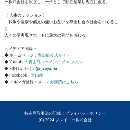
ー株式会社を設立しコーチとして独立起業し現在に至る。
〈 人生のミッション 〉
「戦争や差別や偏見の無いお互いを尊重し合う社会をつくるこ
と」
人々の夢実現サポートに最大の喜びを感じる。
＜メディア関係＞
◆ ホームページ：
青山龍公式サイト
◆ Youtube：
青山龍コーチング チャンネル
◆ X(旧Twitter)：
@r_aoyama
◆ Facebook：
青山龍
◆ メルマガ登録：
メルマガ購読はこちら
特定商取引法の記載
|
プライバシーポリシー
(C) 2024 ブレイニー株式会社