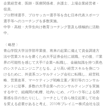
企業経営者、医師・医療関係者、弁護士、上場企業経営者・
役員、
プロ野球選手、プロサッカー選手等を含む日本代表スポーツ
選手等へのコーチングを多数実施。
中学・高校・大学生向け教育コーチング普及も積極的に活動
中。
〈 略歴 〉
青山学院大学法学部卒業後、将来の起業に備えて資金調達方
法や営業スキルを磨くため大手証券会社に就職。その後、IT業
界の可能性を感じて大手IT企業へ転職し、金融知識を持つ異色
のシステムエンジニアとなる。より高い経営スキルを身につ
けるために、外資系コンサルティング会社に転職し、経営戦
略、営業改革、マーケティング戦略立案／実行等のコンサル
タントに従事。多数の大手企業へのコンサルティングを実施
する中で、組織間の軋轢、社内いじめ、パワハラ等による閉
塞感を目の当たりにし、コーチとして自ら独立起業して社会
を変える必要があると考え、2010年ブレイニー株式会社を設